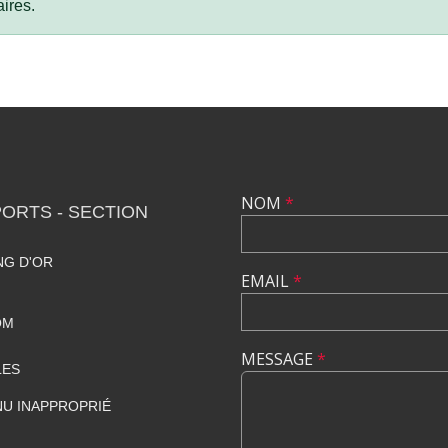
ires.
NOM
*
ORTS - SECTION
NG D'OR
EMAIL
*
OM
MESSAGE
*
LES
U INAPPROPRIÉ