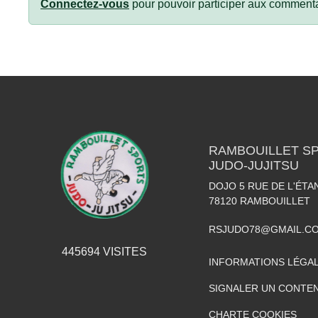
Connectez-vous
pour pouvoir participer aux commenta
RAMBOUILLET SP
JUDO-JUJITSU
DOJO 5 RUE DE L'ÉTA
78120
RAMBOUILLET
RSJUDO78@GMAIL.C
445694
VISITES
INFORMATIONS LÉGA
SIGNALER UN CONTEN
CHARTE COOKIES